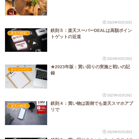
2023年03月30日
鉄則５：楽天スーパーDEALは高額ポイン
楽天の鉄則
トゲットの近道
2023年03月29日
★2023年版：買い回りの実施と戦いの記
キャンペーン
録
2023年03月29日
鉄則４：買い物は面倒でも楽天スマホアプ
楽天の鉄則
リで
2023年03月28日