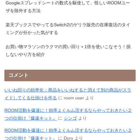
Googleスプレッドシートの数式を駆使して、怪しいROOMユー
ザを除外する方法
楽天ブックスでやってるSwitch2のゲリラ販売の在庫復活のタイ
ミングが分かった気がする
お買い物マラソンのラクマの買い回り＋1倍を使いこなそう！損
しないやり方を紹介
コメント
いいね回りの効率化：商品をいいねすると消えて別の商品がスラ
イドしてくる仕掛けを作る
に
room user
より
ROOM活動を爆速に！効率よくルム活するならやっておきたい２
つの仕掛け『爆速キット』
に
シンゴ
より
ROOM活動を爆速に！効率よくルム活するならやっておきたい２
つの仕掛け『爆速キット』
に
Dory
より