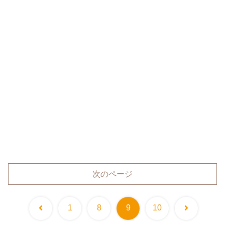
次のページ
前
次
1
8
9
10