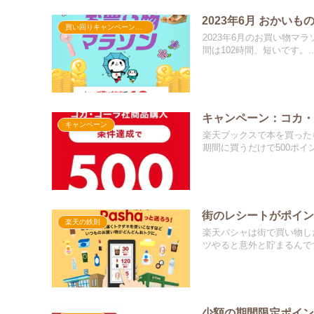
2023年6月 おかいもの
買い回りキャンペーン実績
2023年6月のお買い物
間は102時間、短いです。..
キャンペーン：コカ・
キャンペーン
楽天ブックスで本を買った
期間に買うだけで500ポイント
街のレシートがポイ
楽天の鉄則
楽天パシャは街で買い物し
ツやると意外と貯まるんです
少額の期間限定ポイ