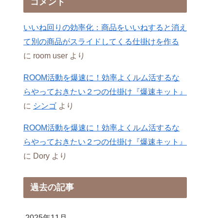
コメント
いいね回りの効率化：商品をいいねすると消え
て別の商品がスライドしてくる仕掛けを作る
に
room user
より
ROOM活動を爆速に！効率よくルム活するな
らやっておきたい２つの仕掛け『爆速キット』
に
シンゴ
より
ROOM活動を爆速に！効率よくルム活するな
らやっておきたい２つの仕掛け『爆速キット』
に
Dory
より
過去の記事
2025年11月