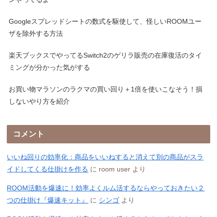
Googleスプレッドシートの数式を駆使して、怪しいROOMユー
ザを除外する方法
楽天ブックスでやってるSwitch2のゲリラ販売の在庫復活のタイ
ミングが分かった気がする
お買い物マラソンのラクマの買い回り＋1倍を使いこなそう！損
しないやり方を紹介
コメント
いいね回りの効率化：商品をいいねすると消えて別の商品がスラ
イドしてくる仕掛けを作る
に
room user
より
ROOM活動を爆速に！効率よくルム活するならやっておきたい２
つの仕掛け『爆速キット』
に
シンゴ
より