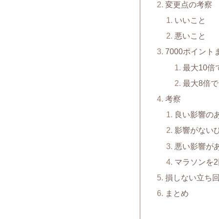
変更点の考察
いいこと
悪いこと
7000ポイン
最大10倍
最大8倍で
考察
良い影響の
影響がない
悪い影響が
マラソンを
損しない立ち
まとめ