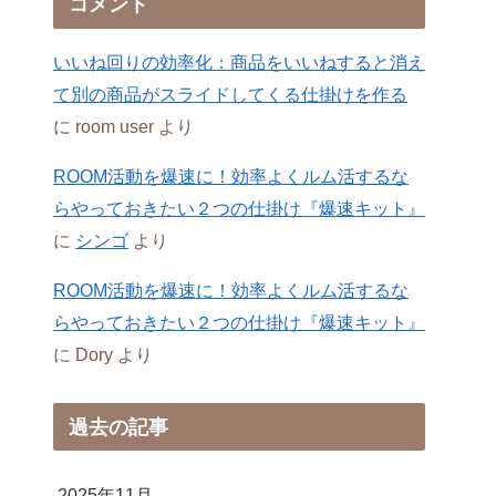
コメント
いいね回りの効率化：商品をいいねすると消え
て別の商品がスライドしてくる仕掛けを作る
に
room user
より
ROOM活動を爆速に！効率よくルム活するな
らやっておきたい２つの仕掛け『爆速キット』
に
シンゴ
より
ROOM活動を爆速に！効率よくルム活するな
らやっておきたい２つの仕掛け『爆速キット』
に
Dory
より
過去の記事
2025年11月