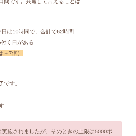
4日間です。共通して言えることは
終日は10時間で、合計で62時間
の付く日がある
は＋7倍）
了です。
す
ンは実施されましたが、そのときの上限は5000ポ