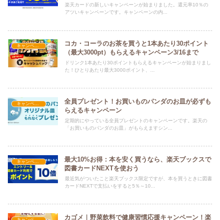
楽天カードの新しいキャンペーンが始まりました。還元率10％の
アツいキャンペーンです。キャンペーンの内...
コカ・コーラのお茶を買うと1本あたり30ポイント
キャンペーン
（最大3000pt）もらえるキャンペーン3/16まで
ドリンク1本あたり30ポイントもらえるキャンペーンが始まりまし
た！ひとりあたり最大3000ポイント、...
全員プレゼント！お買いものパンダのお皿が必ずも
キャンペーン
らえるキャンペーン
定期的にやっている全員プレゼントのキャンペーンです。楽天の
「お買いものパンダのお皿」がもらえますシン...
最大10%お得：本を安く買うなら、楽天ブックスで
キャンペーン
図書カードNEXTを使おう
最近気がついたこと楽天ブックス限定ですが、本を買うときに図書
カードNEXTで支払いをすると5％～10...
カゴメ｜野菜飲料で健康習慣応援キャンペーン！楽
キャンペーン