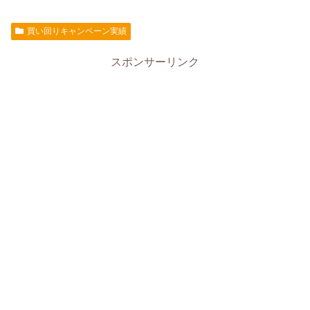
ま
最
ラ
と
買い回りキャンペーン実績
初
ソ
め
の
ン
た
スポンサーリンク
お
の
い
買
情
い
報
物
を
マ
ま
ラ
と
ソ
め
ン
た
の
い
情
報
ま
と