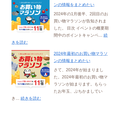
年
セ
ンの情報をまとめたい
2
ー
2024年の1月後半、2回目のお
月
ル
買い物マラソンが告知されま
の
の
した。 目次 イベントの概要期
お
情
間中のポイントキャンペ…
続
買
報
:
きを読む
い
を
2024
物
ま
2024年最初のお買い物マラソ
年
マ
と
ンの情報まとめたい
1
ラ
め
さて、2024年が始まりまし
月
ソ
た
た。2024年最初のお買い物マ
の
ン
い
ラソンが始まります。もらっ
お
の
たお年玉、ぶちかましてい
買
情
:
き…
続きを読む
い
報
2024
物
を
年
マ