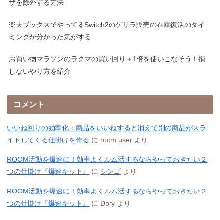
ザを除外する方法
楽天ブックスでやってるSwitch2のゲリラ販売の在庫復活のタイ
ミングが分かった気がする
お買い物マラソンのラクマの買い回り＋1倍を使いこなそう！損
しないやり方を紹介
コメント
いいね回りの効率化：商品をいいねすると消えて別の商品がスラ
イドしてくる仕掛けを作る
に
room user
より
ROOM活動を爆速に！効率よくルム活するならやっておきたい２
つの仕掛け『爆速キット』
に
シンゴ
より
ROOM活動を爆速に！効率よくルム活するならやっておきたい２
つの仕掛け『爆速キット』
に
Dory
より