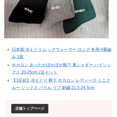
日本製 冷えとり レッグウォーマー ロング 冬用 4重編
み 1双
ホカロン あったかぽかぽか靴下 裏シャギー ハイソッ
クス 20-25cm 2足セット
【3足組
】
冷えとり 靴下 ホカロン レディース ミニク
ルー ソックス パイル リブ 刺繍 21.5-24.5cm
店舗トップページ