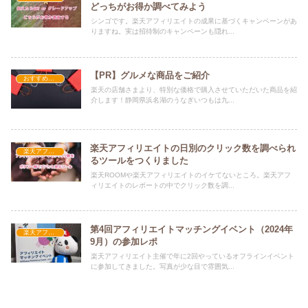
どっちがお得か調べてみよう
シンゴです。楽天アフィリエイトの成果に基づくキャンペーンがあ
りますね。実は招待制のキャンペーンも隠れ...
【PR】グルメな商品をご紹介
おすすめ商品
楽天の店舗さまより、特別な価格で購入させていただいた商品を紹
介します！静岡県浜名湖のうなぎいつもは九...
楽天アフィリエイトの日別のクリック数を調べられ
楽天アフィリエイト
るツールをつくりました
楽天ROOMや楽天アフィリエイトのイケてないところ。楽天アフ
ィリエイトのレポートの中でクリック数を調...
第4回アフィリエイトマッチングイベント（2024年
楽天アフィリエイト
9月）の参加レポ
楽天アフィリエイト主催で年に2回やっているオフラインイベント
に参加してきました。写真が少な目で雰囲気...