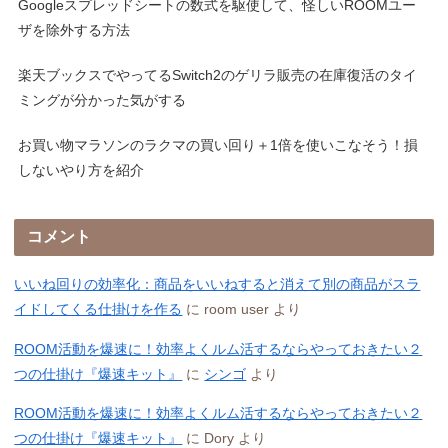
Googleスプレッドシートの数式を駆使して、怪しいROOMユー
ザを除外する方法
楽天ブックスでやってるSwitch2のゲリラ販売の在庫復活のタイ
ミングが分かった気がする
お買い物マラソンのラクマの買い回り＋1倍を使いこなそう！損
しないやり方を紹介
コメント
いいね回りの効率化：商品をいいねすると消えて別の商品がスラ
イドしてくる仕掛けを作る
に
room user
より
ROOM活動を爆速に！効率よくルム活するならやっておきたい２
つの仕掛け『爆速キット』
に
シンゴ
より
ROOM活動を爆速に！効率よくルム活するならやっておきたい２
つの仕掛け『爆速キット』
に
Dory
より